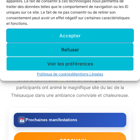
appareils. Le fait de consentir à ces technologies nous permettra de
traiter des données telles que le comportement de navigation ou les ID
uniques sur ce site. Le fait de ne pas consentir ou de retirer son
consentement peut avoir un effet négatif sur certaines caractéristiques
RAID ACFA 2026 : un succès
et fonctions.
collectif!
Accepter
Victoire de Danielle T., Jean B., Alain
Refuser
M., Christophe S. et GG.
Voir les préférences
Les équipes engagées ont totalisé près de 450
km au cours de cette journée placée sous le signe du sport
Politique de cookies
Mentions Légales
et de la convivialité.
Sous un soleil généreux, les
participants ont animé le magnifique site du lac de la
Thésauque dans une ambiance conviviale et chaleureuse.
Prochaines manifestations