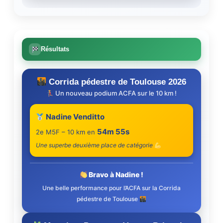
Résultats
Corrida pédestre de Toulouse 2026
Un nouveau podium ACFA sur le 10 km !
Nadine Venditto
54m 55s
2e M5F – 10 km en
Une superbe deuxième place de catégorie
Bravo à Nadine !
Une belle performance pour l’ACFA sur la Corrida
pédestre de Toulouse