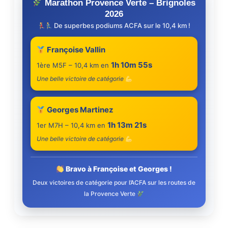
Marathon Provence Verte – Brignoles
2026
De superbes podiums ACFA sur le 10,4 km !
Françoise Vallin
1h 10m 55s
1ère M5F – 10,4 km en
Une belle victoire de catégorie
Georges Martinez
1h 13m 21s
1er M7H – 10,4 km en
Une belle victoire de catégorie
Bravo à Françoise et Georges !
Deux victoires de catégorie pour l’ACFA sur les routes de
la Provence Verte