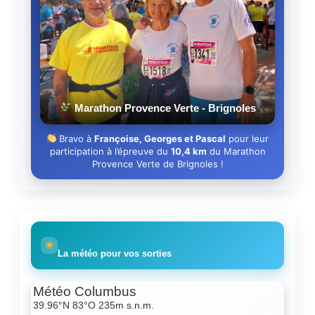
Marathon Provence Verte - Brignoles
Bravo à
Françoise, Georges et Pascal
pour leur
participation à l’épreuve du
10,4 km
du Marathon
Provence Verte de Brignoles !
La météo pour vos sorties