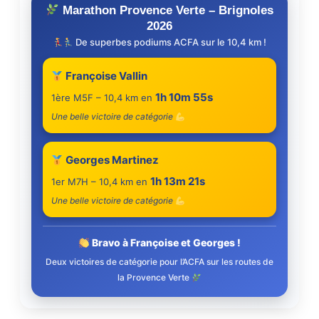
Marathon Provence Verte – Brignoles
2026
De superbes podiums ACFA sur le 10,4 km !
Françoise Vallin
1h 10m 55s
1ère M5F – 10,4 km en
Une belle victoire de catégorie
Georges Martinez
1h 13m 21s
1er M7H – 10,4 km en
Une belle victoire de catégorie
Bravo à Françoise et Georges !
Deux victoires de catégorie pour l’ACFA sur les routes de
la Provence Verte