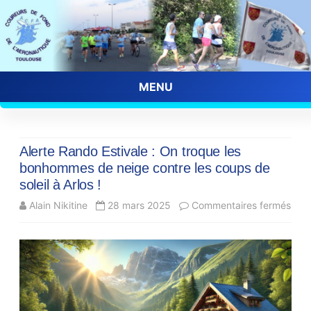
MENU
Skip
to
content
Alerte Rando Estivale : On troque les
bonhommes de neige contre les coups de
soleil à Arlos !
sur
Alain Nikitine
28 mars 2025
Commentaires fermés
Aler
Ran
Esti
: