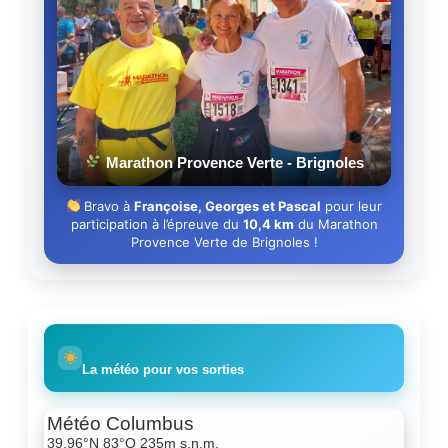
Marathon Provence Verte - Brignoles
Bravo à
Françoise, Georges et Pascal
pour leur
participation à l’épreuve du
10,4 km
du Marathon
Provence Verte de Brignoles !
La météo pour vos sorties