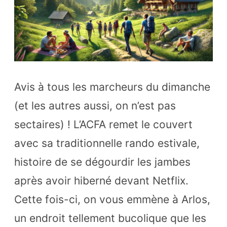
On
troq
les
bon
de
Avis à tous les marcheurs du dimanche
neig
(et les autres aussi, on n’est pas
cont
sectaires) ! L’ACFA remet le couvert
les
avec sa traditionnelle rando estivale,
cou
histoire de se dégourdir les jambes
de
après avoir hiberné devant Netflix.
solei
Cette fois-ci, on vous emmène à Arlos,
à
un endroit tellement bucolique que les
Arlo