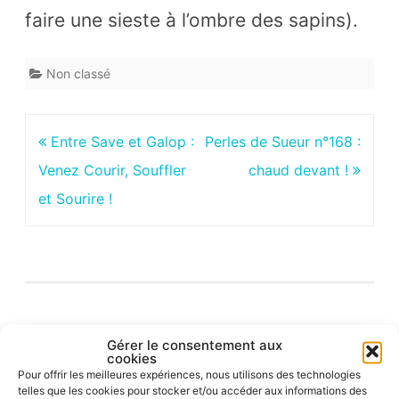
faire une sieste à l’ombre des sapins).
Non classé
Navigation
Entre Save et Galop :
Perles de Sueur n°168 :
de
Venez Courir, Souffler
chaud devant !
l’article
et Sourire !
Gérer le consentement aux
cookies
Almanach du jour
Pour offrir les meilleures expériences, nous utilisons des technologies
telles que les cookies pour stocker et/ou accéder aux informations des