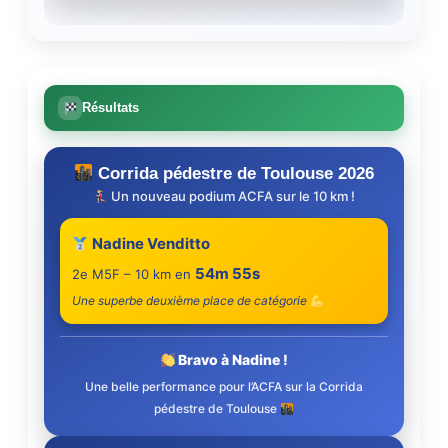
Résultats
Corrida pédestre de Toulouse 2026
Un nouveau podium ACFA sur le 10 km !
Nadine Venditto
54m 55s
2e M5F – 10 km en
Une superbe deuxième place de catégorie
Bravo à Nadine !
Une belle performance pour l’ACFA sur la Corrida
pédestre de Toulouse