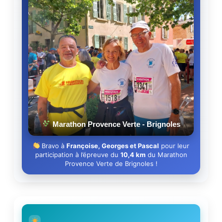
Marathon Provence Verte - Brignoles
Bravo à
Françoise, Georges et Pascal
pour leur
participation à l’épreuve du
10,4 km
du Marathon
Provence Verte de Brignoles !