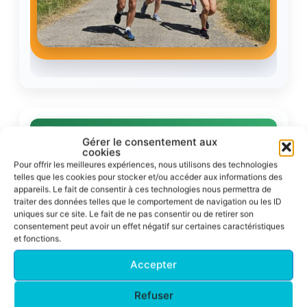
Résultats
Gérer le consentement aux
cookies
Pour offrir les meilleures expériences, nous utilisons des technologies
telles que les cookies pour stocker et/ou accéder aux informations des
Corrida pédestre de Toulouse 2026
appareils. Le fait de consentir à ces technologies nous permettra de
Un nouveau podium ACFA sur le 10 km !
traiter des données telles que le comportement de navigation ou les ID
uniques sur ce site. Le fait de ne pas consentir ou de retirer son
consentement peut avoir un effet négatif sur certaines caractéristiques
Nadine Venditto
et fonctions.
54m 55s
2e M5F – 10 km en
Accepter
Une superbe deuxième place de catégorie
Refuser
Bravo à Nadine !