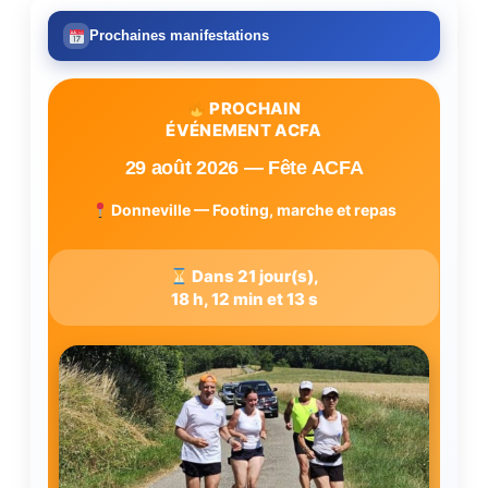
Prochaines manifestations
PROCHAIN
ÉVÉNEMENT ACFA
29 août 2026 — Fête ACFA
Donneville — Footing, marche et repas
Dans 21 jour(s),
18 h, 12 min et 12 s