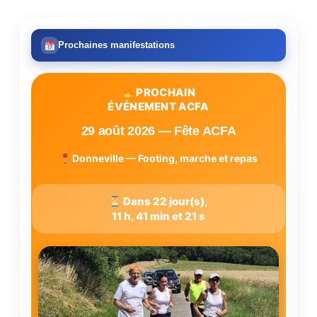
Prochaines manifestations
PROCHAIN
ÉVÉNEMENT ACFA
29 août 2026 — Fête ACFA
Donneville — Footing, marche et repas
Dans 22 jour(s),
11 h, 41 min et 20 s