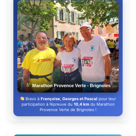
Marathon Provence Verte - Brignoles
Bravo à
Françoise, Georges et Pascal
pour leur
participation à l’épreuve du
10,4 km
du Marathon
Provence Verte de Brignoles !