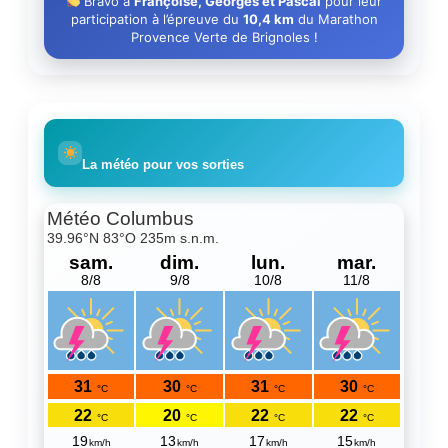
Bravo à
Françoise, Georges et Pascal
pour leur
participation à l’épreuve du
10,4 km
du Marathon
Provence Verte de Brignoles !
La météo pour vos sorties