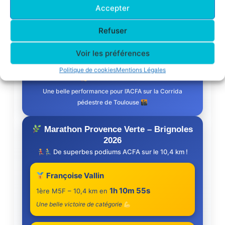
Accepter
Nadine Venditto
Refuser
54m 55s
2e M5F – 10 km en
Une superbe deuxième place de catégorie
Voir les préférences
Politique de cookies
Mentions Légales
Bravo à Nadine !
Une belle performance pour l’ACFA sur la Corrida
pédestre de Toulouse
Marathon Provence Verte – Brignoles
2026
De superbes podiums ACFA sur le 10,4 km !
Françoise Vallin
1h 10m 55s
1ère M5F – 10,4 km en
Une belle victoire de catégorie