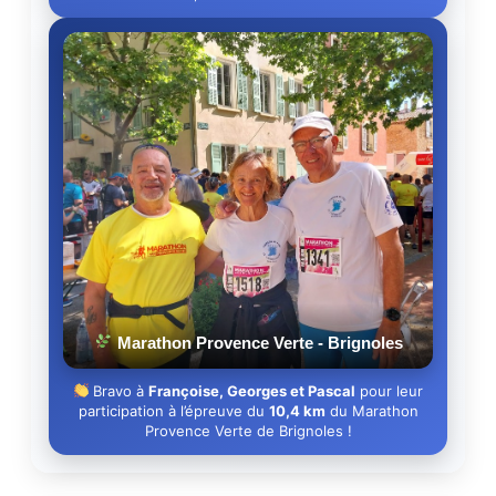
Marathon Provence Verte - Brignoles
Bravo à
Françoise, Georges et Pascal
pour leur
participation à l’épreuve du
10,4 km
du Marathon
Provence Verte de Brignoles !