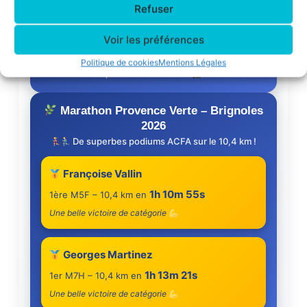
Refuser
Voir les préférences
Bravo à Nadine !
Une belle performance pour l’ACFA sur la Corrida
Politique de cookies
Mentions Légales
pédestre de Toulouse
Marathon Provence Verte – Brignoles
2026
De superbes podiums ACFA sur le 10,4 km !
Françoise Vallin
1h 10m 55s
1ère M5F – 10,4 km en
Une belle victoire de catégorie
Georges Martinez
1h 13m 21s
1er M7H – 10,4 km en
Une belle victoire de catégorie