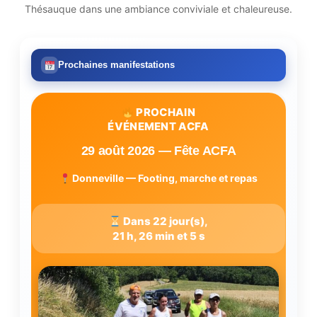
Thésauque dans une ambiance conviviale et chaleureuse.
Prochaines manifestations
PROCHAIN
ÉVÉNEMENT ACFA
29 août 2026 — Fête ACFA
Donneville — Footing, marche et repas
Dans 22 jour(s),
21 h, 26 min et 4 s