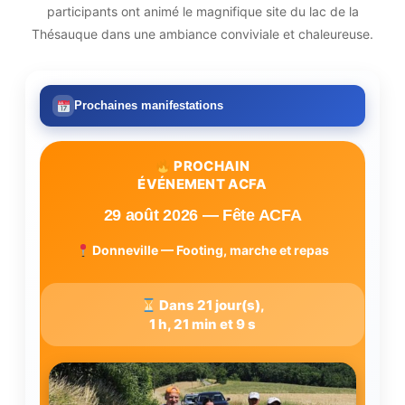
participants ont animé le magnifique site du lac de la
Thésauque dans une ambiance conviviale et chaleureuse.
Prochaines manifestations
PROCHAIN
ÉVÉNEMENT ACFA
29 août 2026 — Fête ACFA
Donneville — Footing, marche et repas
Dans 21 jour(s),
1 h, 21 min et 8 s