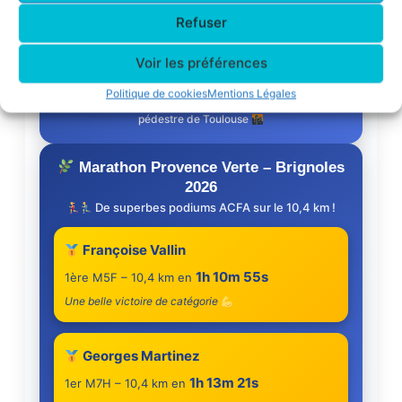
Refuser
Une superbe deuxième place de catégorie
Voir les préférences
Bravo à Nadine !
Politique de cookies
Mentions Légales
Une belle performance pour l’ACFA sur la Corrida
pédestre de Toulouse
Marathon Provence Verte – Brignoles
2026
De superbes podiums ACFA sur le 10,4 km !
Françoise Vallin
1h 10m 55s
1ère M5F – 10,4 km en
Une belle victoire de catégorie
Georges Martinez
1h 13m 21s
1er M7H – 10,4 km en