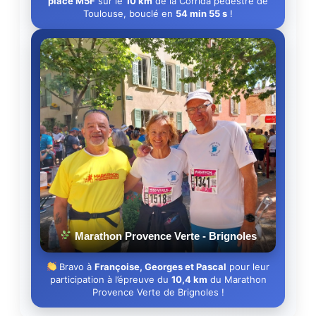
place M5F
sur le
10 km
de la Corrida pédestre de
Toulouse, bouclé en
54 min 55 s
!
Marathon Provence Verte - Brignoles
Bravo à
Françoise, Georges et Pascal
pour leur
participation à l’épreuve du
10,4 km
du Marathon
Provence Verte de Brignoles !