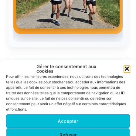
Gérer le consentement aux
Résultats
cookies
Pour offrir les meilleures expériences, nous utilisons des technologies
telles que les cookies pour stocker et/ou accéder aux informations des
Corrida pédestre de Toulouse 2026
appareils. Le fait de consentir à ces technologies nous permettra de
traiter des données telles que le comportement de navigation ou les ID
Un nouveau podium ACFA sur le 10 km !
uniques sur ce site. Le fait de ne pas consentir ou de retirer son
consentement peut avoir un effet négatif sur certaines caractéristiques
Nadine Venditto
et fonctions.
54m 55s
2e M5F – 10 km en
Accepter
Une superbe deuxième place de catégorie
Refuser