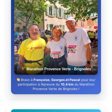
Marathon Provence Verte - Brignoles
Bravo à
Françoise, Georges et Pascal
pour leur
participation à l’épreuve du
10,4 km
du Marathon
Provence Verte de Brignoles !