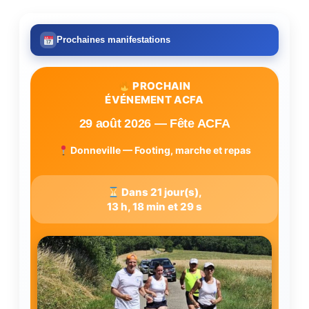
Prochaines manifestations
PROCHAIN
ÉVÉNEMENT ACFA
29 août 2026 — Fête ACFA
Donneville — Footing, marche et repas
Dans 21 jour(s),
13 h, 18 min et 28 s