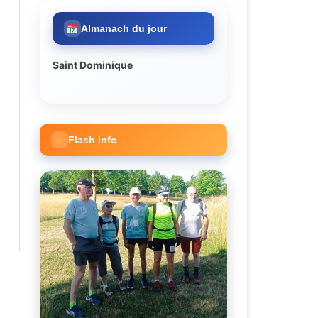
Raids ACFA
Almanach du jour
Courses et Trails
Saint Dominique
Randonnées Vélo
Rando été
Week-end Hiver
Flash info
Les séjours
Autres Photos
Vidéos