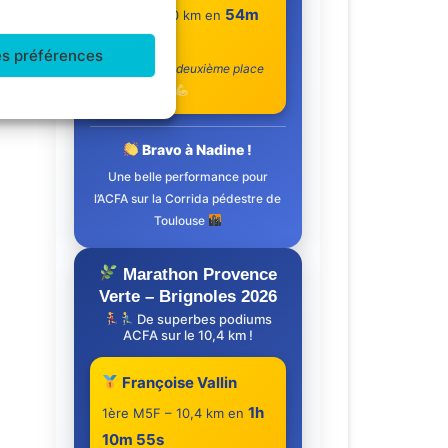
54m
2e M5F – 10 km en
55s
es préférences
Une superbe deuxième place
de catégorie
Bravo à Nadine !
Une belle performance pour
l’ACFA sur la Corrida pédestre de
Toulouse
Marathon Provence
Verte – Brignoles 2026
De superbes podiums
ACFA sur le 10,4 km !
Françoise Vallin
1h
1ère M5F – 10,4 km en
10m 55s