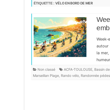
Compte-Rendu AG
VÉLO EN BORD DE MER
ÉTIQUETTE :
Renforcemen
Archives 2013 à 2018
Trombinoscopes
du coureur
Partenaires
Week
2007 à 2012
Simulateur d
Statistiques
course
emba
Hors série
Liens
PPS 2026
Week-e
autour 
Courir en séc
la mer,
Courir vert
humeur
Non classé
ACFA-TOULOUSE
,
Bassin d
Marseillan Plage
,
Rando vélo
,
Randonnée pédes