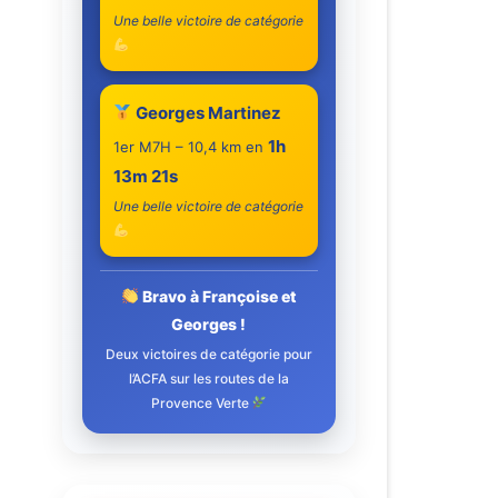
Une belle victoire de catégorie
Georges Martinez
1h
1er M7H – 10,4 km en
13m 21s
Une belle victoire de catégorie
Bravo à Françoise et
Georges !
Deux victoires de catégorie pour
l’ACFA sur les routes de la
Provence Verte