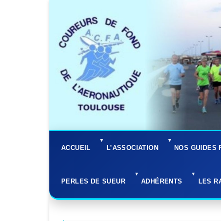
ACCUEIL
L’ASSOCIATION
NOS GUIDES 
Bienvenue sur le Site de
Statuts
Courir à tout
PERLES DE SUEUR
ADHÉRENTS
LES R
l’ACFA ! !
Bureau
Nutrition et 
PLANS
coureur
2019 – 2026
Infos Pratiques
Débuter en c