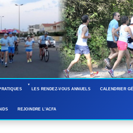
Skip
to
PRATIQUES
LES RENDEZ-VOUS ANNUELS
CALENDRIER G
content
 âge
AIDS
REJOINDRE L’ACFA
Hydratation du
ourse à pied