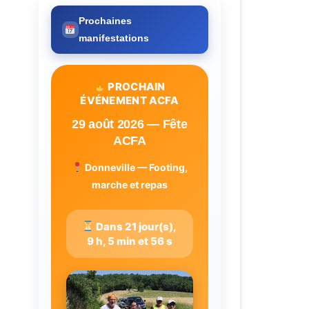
Prochaines
manifestations
PROCHAIN
ÉVÉNEMENT ACFA
29 août 2026 — Fête
ACFA
Donneville — Footing,
marche et repas
Dans 21 jour(s),
9 h, 5 min et 55 s