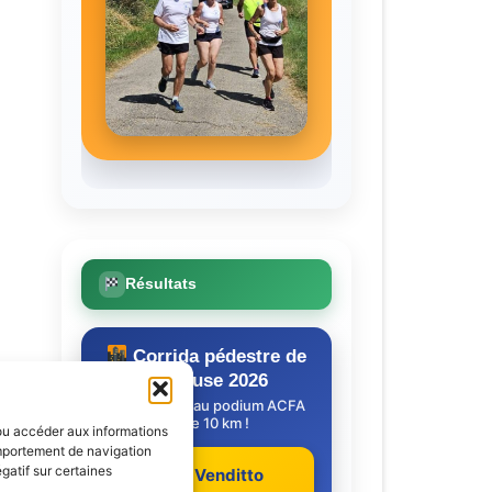
Résultats
Corrida pédestre de
Toulouse 2026
Un nouveau podium ACFA
sur le 10 km !
/ou accéder aux informations
omportement de navigation
gatif sur certaines
Nadine Venditto