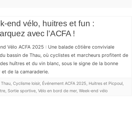
t musculaire
Trombinoscope filles
-end vélo, huitres et fun :
e temps de
Trombinoscope Garçons
rquez avec l’ACFA !
Contacts
nd Vélo ACFA 2025 : Une balade côtière conviviale
du bassin de Thau, où cyclistes et marcheurs profitent de
urité
Politique de cookies (UE)
 des huîtres et du vin blanc, sous le signe de la bonne
 et de la camaraderie.
e Thau
,
Cyclisme loisir
,
Événement ACFA 2025
,
Huitres et Picpoul
,
tre
,
Sortie sportive
,
Vélo en bord de mer
,
Week-end vélo