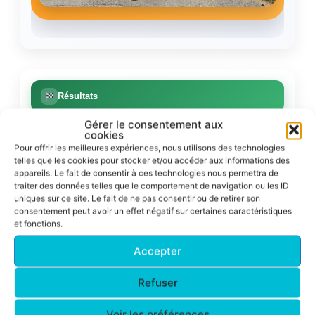
Résultats
Gérer le consentement aux
cookies
Corrida pédestre de Toulouse 2026
Pour offrir les meilleures expériences, nous utilisons des technologies
Un nouveau podium ACFA sur le 10 km !
telles que les cookies pour stocker et/ou accéder aux informations des
appareils. Le fait de consentir à ces technologies nous permettra de
traiter des données telles que le comportement de navigation ou les ID
Nadine Venditto
uniques sur ce site. Le fait de ne pas consentir ou de retirer son
consentement peut avoir un effet négatif sur certaines caractéristiques
54m 55s
2e M5F – 10 km en
et fonctions.
Une superbe deuxième place de catégorie
Accepter
Bravo à Nadine !
Refuser
Une belle performance pour l’ACFA sur la Corrida
pédestre de Toulouse
Voir les préférences