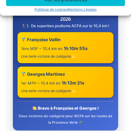
Politique de cookies
Mentions Légales
Marathon Provence Verte – Brignoles
2026
De superbes podiums ACFA sur le 10,4 km !
Françoise Vallin
1h 10m 55s
1ère M5F – 10,4 km en
Une belle victoire de catégorie
Georges Martinez
1h 13m 21s
1er M7H – 10,4 km en
Une belle victoire de catégorie
Bravo à Françoise et Georges !
Deux victoires de catégorie pour l’ACFA sur les routes de
la Provence Verte