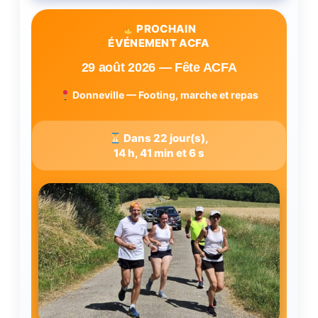
PROCHAIN
ÉVÉNEMENT ACFA
29 août 2026 — Fête ACFA
Donneville — Footing, marche et repas
Dans 22 jour(s),
14 h, 41 min et 5 s