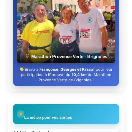
Marathon Provence Verte - Brignoles
Bravo à
Françoise, Georges et Pascal
pour leur
participation à l’épreuve du
10,4 km
du Marathon
Provence Verte de Brignoles !
La météo pour vos sorties