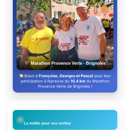
Marathon Provence Verte - Brignoles
Bravo à
Françoise, Georges et Pascal
pour leur
participation à l’épreuve du
10,4 km
du Marathon
Provence Verte de Brignoles !
La météo pour vos sorties