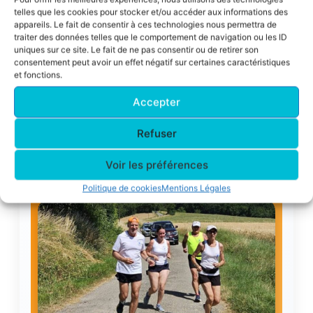
telles que les cookies pour stocker et/ou accéder aux informations des
appareils. Le fait de consentir à ces technologies nous permettra de
traiter des données telles que le comportement de navigation ou les ID
PROCHAIN
uniques sur ce site. Le fait de ne pas consentir ou de retirer son
ÉVÉNEMENT ACFA
consentement peut avoir un effet négatif sur certaines caractéristiques
et fonctions.
29 août 2026 — Fête ACFA
Accepter
Donneville — Footing, marche et repas
Refuser
Dans 22 jour(s),
Voir les préférences
3 h, 29 min et 38 s
Politique de cookies
Mentions Légales