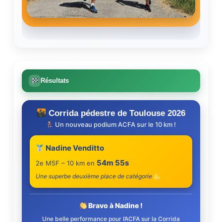
Résultats
Corrida pédestre de Toulouse 2026
Un nouveau podium ACFA sur le 10 km !
Nadine Venditto
54m 55s
2e M5F – 10 km en
Une superbe deuxième place de catégorie
Bravo à Nadine !
Une belle performance pour l’ACFA sur la Corrida