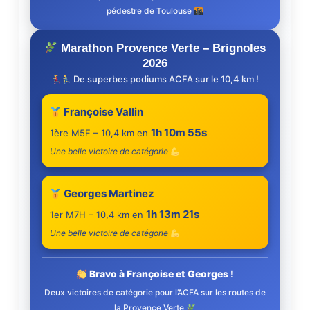
pédestre de Toulouse
Marathon Provence Verte – Brignoles
2026
De superbes podiums ACFA sur le 10,4 km !
Françoise Vallin
1h 10m 55s
1ère M5F – 10,4 km en
Une belle victoire de catégorie
Georges Martinez
1h 13m 21s
1er M7H – 10,4 km en
Une belle victoire de catégorie
Bravo à Françoise et Georges !
Deux victoires de catégorie pour l’ACFA sur les routes de
la Provence Verte